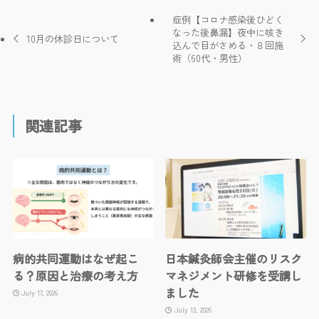
症例【コロナ感染後ひどく
なった後鼻漏】夜中に咳き
10月の休診日について
込んで目がさめる・８回施
術（60代・男性）
関連記事
病的共同運動はなぜ起こ
日本鍼灸師会主催のリスク
る？原因と治療の考え方
マネジメント研修を受講し
ました
July 17, 2026
July 13, 2026