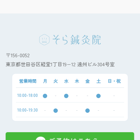
〒156-0052
東京都世田谷区経堂1丁目19−12 遠州ビル304号室
営業時間
月
火
水
木
金
土
日・祝
10:00-18:00
-
-
-
-
10:00-19:30
-
-
-
-
-