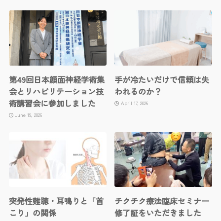
第49回日本顔面神経学術集
手が冷たいだけで信頼は失
会とリハビリテーション技
われるのか？
術講習会に参加しました
April 17, 2026
June 19, 2026
突発性難聴・耳鳴りと「首
チクチク療法臨床セミナー
こり」の関係
修了証をいただきました