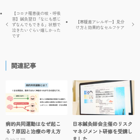
【コロナ罹患後の咳・呼吸
苦】鍼灸翌日「なにも感じ
【寒暖差アレルギー】見分
ずなんでもできる」状態で
け方と効果的なセルフケア
泣きたいぐらい嬉しかった
です
関連記事
病的共同運動はなぜ起こ
日本鍼灸師会主催のリスク
る？原因と治療の考え方
マネジメント研修を受講し
ました
July 17, 2026