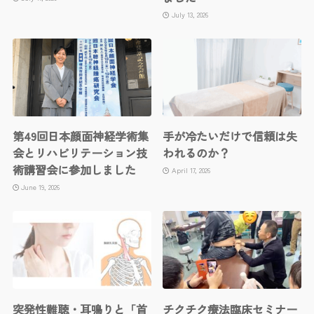
July 13, 2026
第49回日本顔面神経学術集
手が冷たいだけで信頼は失
会とリハビリテーション技
われるのか？
術講習会に参加しました
April 17, 2026
June 19, 2026
突発性難聴・耳鳴りと「首
チクチク療法臨床セミナー