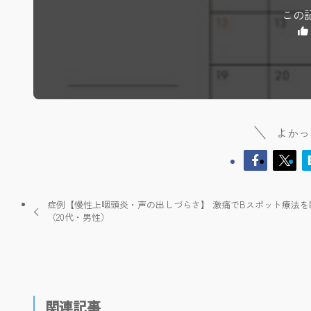
この
よかっ
症例【慢性上咽頭炎・声の出しづらさ】 激痛でBスポット療法を
（20代・男性）
関連記事