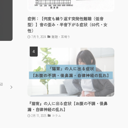
症例：【何度も繰り返す突発性難聴（低音
型）】音の歪み・半音下がる症状（60代・女
性）
7月 9, 2024
難聴・耳鳴り
0
『猫背』の人に出る症状【お腹の不調・後鼻
漏・自律神経の乱れ】
2月 11, 2025
コラム