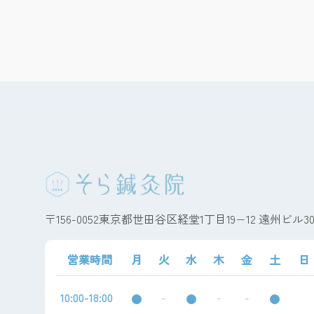
〒156-0052東京都世田谷区経堂1丁目19−12 遠州ビル3
営業時間
月
火
水
木
金
土
日
10:00-18:00
-
-
-