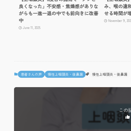
良くなった」不安感・焦燥感がありな
み、喉の違
がらも一進一退の中でも前向きに改善
せる時間が
中
November 9, 202
June 11, 2025
患者さんの声
慢性上咽頭炎・後鼻漏
慢性上咽頭炎・後鼻漏
この