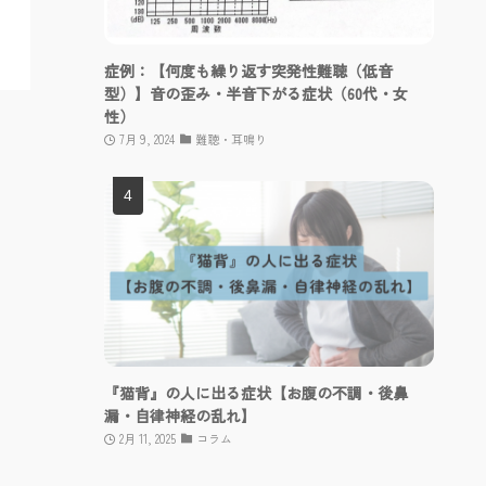
症例：【何度も繰り返す突発性難聴（低音
型）】音の歪み・半音下がる症状（60代・女
性）
7月 9, 2024
難聴・耳鳴り
『猫背』の人に出る症状【お腹の不調・後鼻
漏・自律神経の乱れ】
2月 11, 2025
コラム