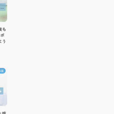
夜も
スポ
よう
鼻漏
と咳