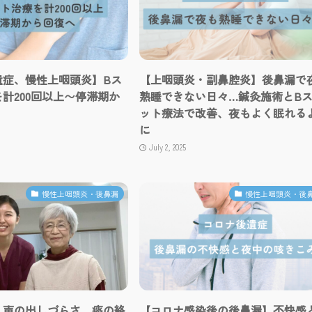
遺症、慢性上咽頭炎】Bス
【上咽頭炎・副鼻腔炎】後鼻漏で
計200回以上〜停滞期か
熟睡できない日々…鍼灸施術とB
ット療法で改善、夜もよく眠れる
に
July 2, 2025
慢性上咽頭炎・後鼻漏
慢性上咽頭炎・後
】声の出しづらさ、痰の絡
【コロナ感染後の後鼻漏】不快感