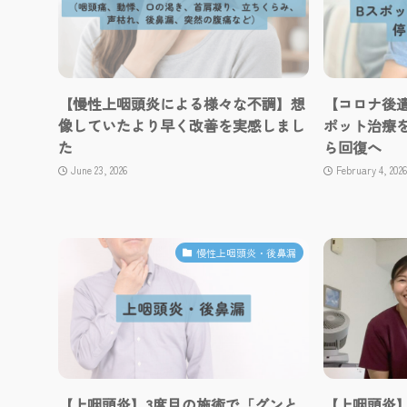
【慢性上咽頭炎による様々な不調】想
【コロナ後
像していたより早く改善を実感しまし
ポット治療を
た
ら回復へ
June 23, 2026
February 4, 2026
慢性上咽頭炎・後鼻漏
【上咽頭炎】3度目の施術で「グンと
【上咽頭炎