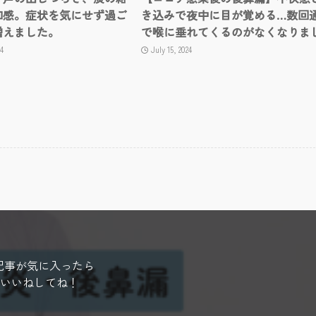
和感。症状を気にせず過ご
き込みで夜中に目が覚める…数回
増えました。
で喉に垂れてくるのがなくなりま
4
July 15, 2024
記事が気に入ったら
いいねしてね！