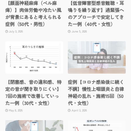
【顔面神経麻痺（ベル麻
【低音障害型感音難聴・耳
痺）】肉体労働や冷たい風
鳴りを繰り返す】過緊張へ
が背景にあると考えられる
のアプローチで安定してき
症例（50代・男性）
た一例（40代・女性）
July 3, 2026
June 5, 2026
【閉塞感、音の違和感、特
症例【コロナ感染後に続く
定の音が聞き取りにくい】
不調】慢性上咽頭炎と自律
7回の施術で改善していっ
神経の乱れ・施術15回（50
た一例（30代・女性）
代・女性）
May 8, 2026
April 3, 2026