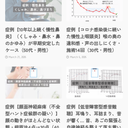
症例【10年以上続く慢性鼻
症例【コロナ感染後に続い
炎】（くしゃみ・鼻水・鼻
た慢性上咽頭炎】喉の奥の
のかゆみ）が早期安定した
違和感・声の出しにくさ・
ケース（50代・男性）
施術14回（30代・男性）
March 21, 2026
March 6, 2026
症例【顔面神経麻痺（不全
症例【低音障害型感音難
型ハント症候群の疑い）】
聴】耳鳴り、耳詰まり、音
顔の動きがほとんどない状
が響く… 首、あごの緊張と
態・柳原法4点→30点（40
自律神経を整えて落ち着い